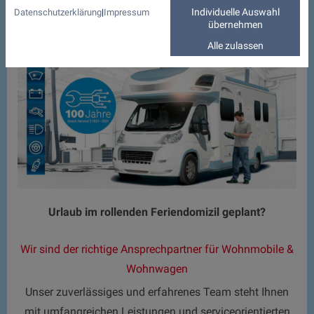
Individuelle Auswahl
Datenschutzerklärung
|
Impressum
übernehmen
Alle zulassen
Urlaub im rollenden Feriendomizil geplant?
Wir sind der richtige Ansprechpartner für Wohnmobile &
Wohnwagen
Unser zuverlässiges und erfahrenes Team steht Ihnen
mit umfangreichen Leistungen und serviceorientierten