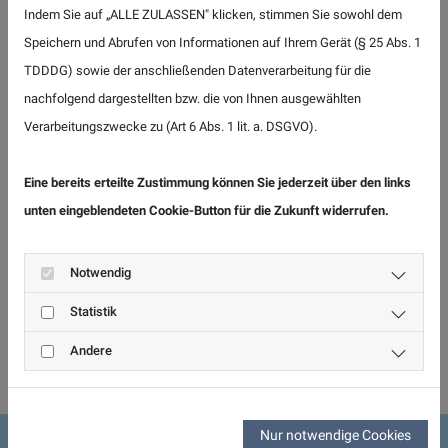
Indem Sie auf „ALLE ZULASSEN" klicken, stimmen Sie sowohl dem
Aktuelles
Speichern und Abrufen von Informationen auf Ihrem Gerät (§ 25 Abs. 1
TDDDG) sowie der anschließenden Datenverarbeitung für die
nachfolgend dargestellten bzw. die von Ihnen ausgewählten
Verarbeitungszwecke zu (Art 6 Abs. 1 lit. a. DSGVO).
Eine bereits erteilte Zustimmung können Sie jederzeit über den links
unten eingeblendeten Cookie-Button für die Zukunft widerrufen.
Notwendig
Statistik
Mein Fahrzeug
muss zum “TÜV” bzw. zur
Andere
Hauptuntersuchung "HU“
– Woran erkenne ich das?
Nur notwendige Cookies